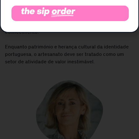
Por isso, é tão importante a preservação e dignificação
do artesão e das atividades artesanais, através da
qualificação dos seus trabalhadores e passagem de
conhecimento.
Enquanto património e herança cultural da identidade
portuguesa, o artesanato deve ser tratado como um
setor de atividade de valor inestimável.