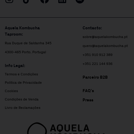
Aquela Kombucha
Contacto:
Taproom:
sobre@aquelakombucha.pt
Rua Duque de Saldanha 345
quero@aquelakombucha.pt
4300-465 Porto, Portugal
+351 910 912 389
+351 221 144 936
Info Legal:
Termos e Condições
Parceiro B2B
Política de Privacidade
FAQ’s
Cookies
Condições de Venda
Press
Livro de Reclamações