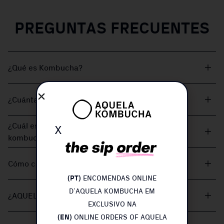
PREGUNTAS FRECUENTES
¿Qué es Kombucha?
¿Cuánta kombucha puedo beber por día?
x
¿Cuál es el mejor momento del día para beber
kombucha?
Cómo conservar y beber AQUELA KOMBUCHA
(PT)
ENCOMENDAS ONLINE
D’AQUELA KOMBUCHA EM
¿AQUELA KOMBUCHA contiene azúcar?
EXCLUSIVO NA
(EN)
ONLINE ORDERS OF AQUELA