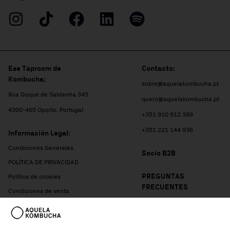
Ese Taproom de
Contacto:
Kombucha:
sobre@aquelakombucha.pt
Rua Duque de Saldanha 345
quero@aquelakombucha.pt
4300-465 Oporto, Portugal
+351 910 912 389
+351 221 144 936
Información Legal:
Condiciones Generales
Socio B2B
POLÍTICA DE PRIVACIDAD
PREGUNTAS
Política de cookies
FRECUENTES
Condiciones de venta
Press
LIBRO DE RECLAMACIONES