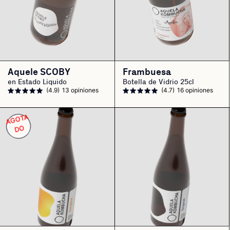
Aquele SCOBY
Frambuesa
en Estado Liquido
Botella de Vidrio 25cl
(4.9)
13 opiniones
(4.7)
16 opiniones
A
G
OT
A
D
O