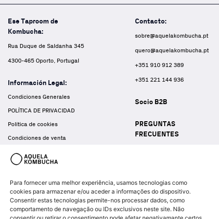
Ese Taproom de
Contacto:
Kombucha:
sobre@aquelakombucha.pt
Rua Duque de Saldanha 345
quero@aquelakombucha.pt
4300-465 Oporto, Portugal
+351 910 912 389
+351 221 144 936
Información Legal:
Condiciones Generales
Socio B2B
POLÍTICA DE PRIVACIDAD
PREGUNTAS
Política de cookies
FRECUENTES
Condiciones de venta
Press
LIBRO DE RECLAMACIONES
Para fornecer uma melhor experiência, usamos tecnologias como
cookies para armazenar e/ou aceder a informações do dispositivo.
Consentir estas tecnologias permite-nos processar dados, como
comportamento de navegação ou IDs exclusivos neste site. Não
consentir ou retirar o consentimento pode afetar negativamante certos