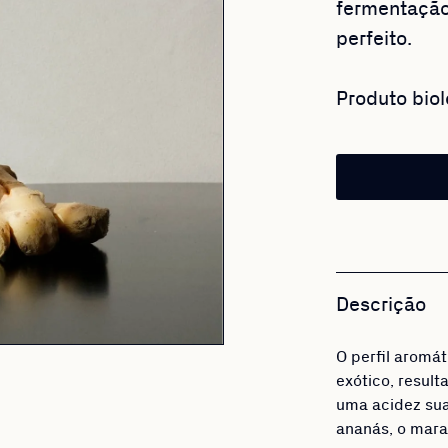
fermentação
perfeito.
Produto biol
Descrição
O perfil aromá
exótico, result
uma acidez sua
ananás, o marac