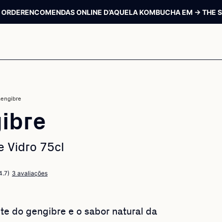
COMENDAS ONLINE D’AQUELA KOMBUCHA EM → THE SIP ORDER
E
engibre
ibre
e Vidro 75cl
4.7)
3 avaliações
te do gengibre e o sabor natural da