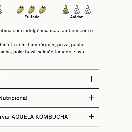
Frutado
Acidez
mbina com indulgência mas também com o
iná-la com: hambúrguer, pizza, pasta
cesinha, poke bowl, salmão fumado e ovo
s
utricional
ervar AQUELA KOMBUCHA