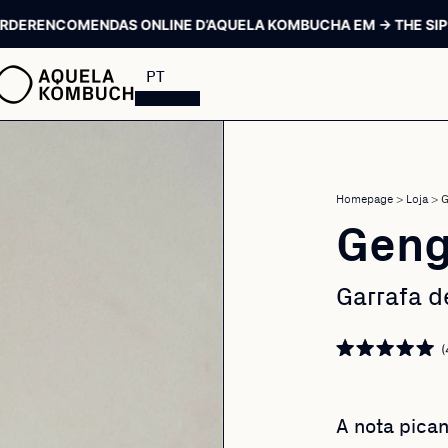
MENDAS ONLINE D’AQUELA KOMBUCHA EM → THE SIP ORDER
EN
PT
Homepage
>
Loja
>
G
Geng
Garrafa d
(
A nota pican