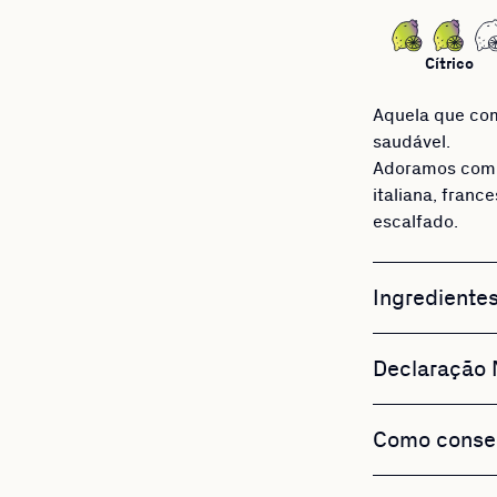
Cítrico
Aquela que co
saudável.
Adoramos comb
italiana, fran
escalfado.
Ingrediente
Declaração N
Como cons