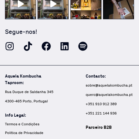
Segue-nos!
Aquela Kombucha
Contacto:
Taproom:
sobre@aquelakombucha.pt
Rua Duque de Saldanha 345
quero@aquelakombucha.pt
4300-465 Porto, Portugal
+351 910 912 389
+351 221 144 936
Info Legal:
Termos e Condições
Parceiro B2B
Política de Privacidade