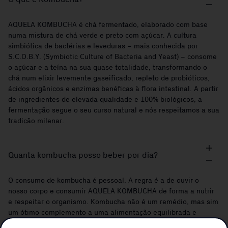
AQUELA KOMBUCHA é chá fermentado, elaborado com base
numa mistura de chá verde e preto com açúcar. A cultura
simbiótica de bactérias e leveduras – mais conhecida por
S.C.O.B.Y. (Symbiotic Culture of Bacteria and Yeast) – consome
o açúcar e a teína na sua quase totalidade, transformando o
chá num elixir levemente gaseificado, repleto de probióticos,
ácidos orgânicos e enzimas benéficas à flora intestinal. A partir
de ingredientes de elevada qualidade e 100% biológicos, a
fermentação segue o seu curso natural e nós respeitamos a sua
tradição milenar.
Quanta kombucha posso beber por dia?
O consumo de kombucha é pessoal. A regra é a de ouvir o
nosso corpo e consumir AQUELA KOMBUCHA de forma a nutrir
e respeitar o organismo. Kombucha não é um remédio, mas sim
um ótimo complemento a uma alimentação equilibrada e
saudável. Recomendamos um consumo regular em vez de em