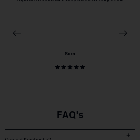
Sara
FAQ's
O que é Kombucha?