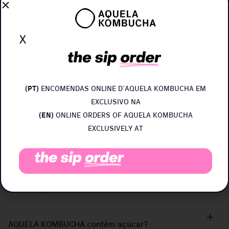
quantidade.
x
Qual a melhor altura do dia para beber kombucha?
Pode ser consumida em jejum, entre ou durante as refeições. É
um substituto saudável aos refrigerantes e bebidas
processadas. Pode ser adicionada a batidos, cocktails… as
(PT)
ENCOMENDAS ONLINE D’AQUELA KOMBUCHA EM
possibilidades são infinitas!
EXCLUSIVO NA
(EN)
ONLINE ORDERS OF AQUELA KOMBUCHA
EXCLUSIVELY AT
Como conservar e beber AQUELA KOMBUCHA
Aquela Kombucha está viva, contém bactérias e leveduras
sensíveis à temperatura ambiente, pois não é pasteurizada. Por
este motivo deve ser conservada no frigorífico, além disso,
sabe sempre melhor fresca!
AQUELA KOMBUCHA contém açúcar?