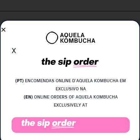
x
Segue-nos!
(PT)
ENCOMENDAS ONLINE D’AQUELA KOMBUCHA EM
EXCLUSIVO NA
(EN)
ONLINE ORDERS OF AQUELA KOMBUCHA
EXCLUSIVELY AT
Aquela Kombucha
Contacto:
Taproom:
sobre@aquelakombucha.pt
Rua Duque de Saldanha 345
quero@aquelakombucha.pt
4300-465 Porto, Portugal