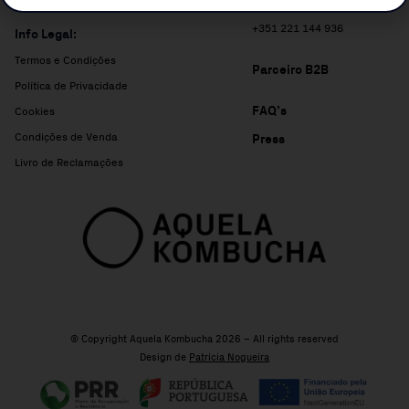
+351 910 912 389
+351 221 144 936
Info Legal:
Termos e Condições
Parceiro B2B
Política de Privacidade
FAQ’s
Cookies
Condições de Venda
Press
Livro de Reclamações
© Copyright Aquela Kombucha 2026 – All rights reserved
Design de
Patrícia Nogueira