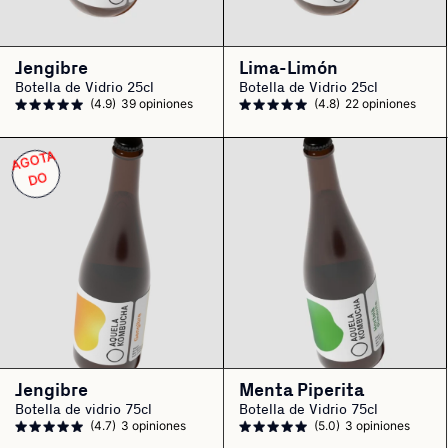
Jengibre
Lima-Limón
Botella de Vidrio 25cl
Botella de Vidrio 25cl
(4.9)
39 opiniones
(4.8)
22 opiniones
A
G
OT
A
D
O
Jengibre
Menta Piperita
Botella de vidrio 75cl
Botella de Vidrio 75cl
(4.7)
3 opiniones
(5.0)
3 opiniones